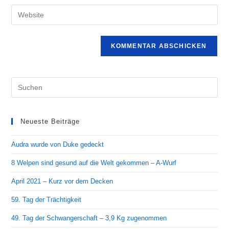
Benutzernamen
E-
Gib
zum
Mail-
deine
Kommentieren
Adresse
Website-
ein
zum
URL
Kommentieren
ein
ein
(optional)
Pre
Es
to
clo
Neueste Beiträge
the
Audra wurde von Duke gedeckt
sea
pan
8 Welpen sind gesund auf die Welt gekommen – A-Wurf
April 2021 – Kurz vor dem Decken
59. Tag der Trächtigkeit
49. Tag der Schwangerschaft – 3,9 Kg zugenommen