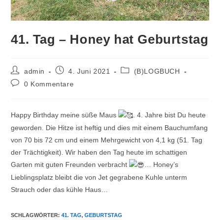
41. Tag – Honey hat Geburtstag
Beitrags-
Beitrag
Beitrags-
admin
4. Juni 2021
(B)LOGBUCH
Autor:
veröffentlicht:
Kategorie:
Beitrags-
0 Kommentare
Kommentare:
Happy Birthday meine süße Maus
. 4. Jahre bist Du heute
geworden. Die Hitze ist heftig und dies mit einem Bauchumfang
von 70 bis 72 cm und einem Mehrgewicht von 4,1 kg (51. Tag
der Trächtigkeit). Wir haben den Tag heute im schattigen
Garten mit guten Freunden verbracht
… Honey’s
Lieblingsplatz bleibt die von Jet gegrabene Kuhle unterm
Strauch oder das kühle Haus…
SCHLAGWÖRTER
:
41. TAG
,
GEBURTSTAG