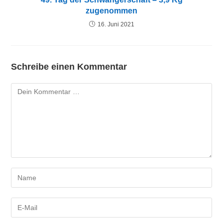
zugenommen
16. Juni 2021
Schreibe einen Kommentar
Kommentar
Gib
deinen
Namen
Gib
oder
deine