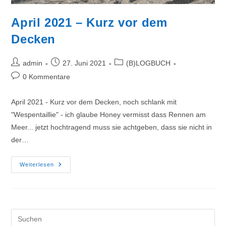
April 2021 – Kurz vor dem
Decken
Beitrags-
Beitrag
Beitrags-
admin
27. Juni 2021
(B)LOGBUCH
Autor:
veröffentlicht:
Kategorie:
Beitrags-
0 Kommentare
Kommentare:
April 2021 - Kurz vor dem Decken, noch schlank mit
"Wespentaillie" - ich glaube Honey vermisst dass Rennen am
Meer... jetzt hochtragend muss sie achtgeben, dass sie nicht in
der…
April
Weiterlesen
2021
–
Kurz
Vor
Dem
Decken
Pre