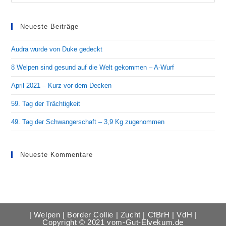
Es
to
clo
Neueste Beiträge
the
Audra wurde von Duke gedeckt
sea
pan
8 Welpen sind gesund auf die Welt gekommen – A-Wurf
April 2021 – Kurz vor dem Decken
59. Tag der Trächtigkeit
49. Tag der Schwangerschaft – 3,9 Kg zugenommen
Neueste Kommentare
| Welpen | Border Collie | Zucht | CfBrH | VdH |
Copyright © 2021 vom-Gut-Elvekum.de